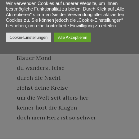
Wir verwenden Cookies auf unserer Website, um Ihnen
lass dein Licht scheinen
bestmögliche Funktionalität zu bieten. Durch Klick auf „Alle
Akzeptieren“ stimmen Sie der Verwendung aller aktivierten
auf die Welt so einsam und so leer
Cookies zu. Sie können jedoch die „Cookie-Einstellungen“
besuchen, um eine kontrollierte Einwilligung zu erteilen.
in tiefem Blau
denn mein Herz ist so schwer
Cookie-Einstellungen
Alle Akzeptieren
Blauer Mond
du wanderst leise
durch die Nacht
ziehst deine Kreise
um die Welt seit alters her
keiner hört die Klagen
doch mein Herz ist so schwer