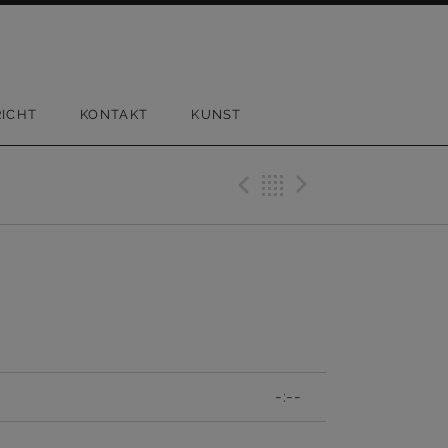
ICHT
KONTAKT
KUNST
Previous Tr
Back
Next Tr
-:--