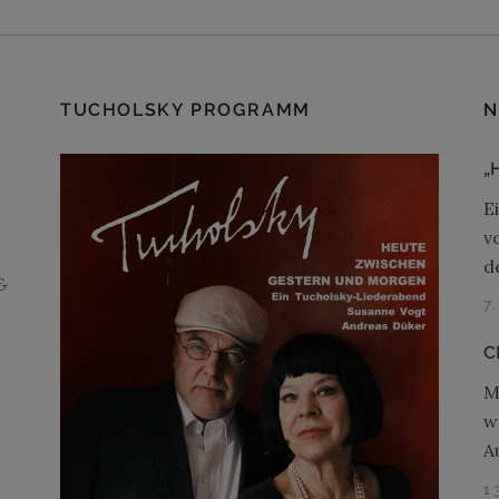
TUCHOLSKY PROGRAMM
N
„
E
v
d
&
7
C
M
w
A
1