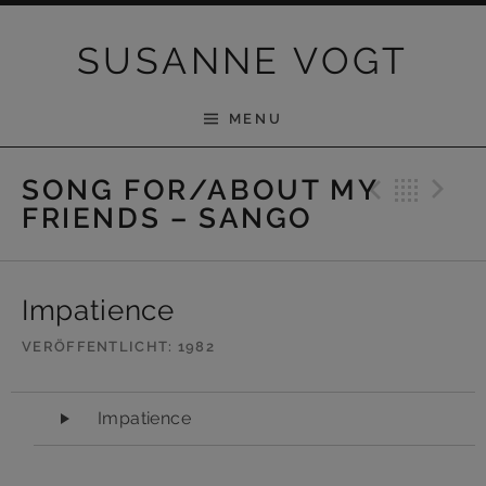
Skip to content
SUSANNE VOGT
MENU
Previ
Bac
N
SONG FOR/ABOUT MY
FRIENDS – SANGO
Impatience
VERÖFFENTLICHT
1982
Audio-Player
Impatience