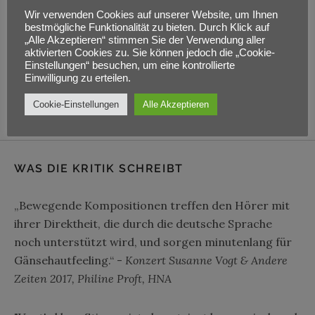
Wir verwenden Cookies auf unserer Website, um Ihnen
Adresse
bestmögliche Funktionalität zu bieten. Durch Klick auf
„Alle Akzeptieren“ stimmen Sie der Verwendung aller
Wilhelmsthaler Straße 14
aktivierten Cookies zu. Sie können jedoch die „Cookie-
Einstellungen“ besuchen, um eine kontrollierte
Espenau
,
34314
Einwilligung zu erteilen.
Cookie-Einstellungen
Alle Akzeptieren
WAS DIE KRITIK SCHREIBT
„Bewegende Kompositionen treffen den Hörer mit
ihrer Direktheit, die durch die deutsche Sprache
noch unterstützt wird, und sorgen minutenlang für
Gänsehautfeeling.“ -
Konzert Susanne Vogt & Andere
Zeiten 2017, Philine Proft, HNA