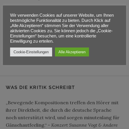
Wir verwenden Cookies auf unserer Website, um Ihnen
bestmögliche Funktionalität zu bieten. Durch Klick auf
„Alle Akzeptieren“ stimmen Sie der Verwendung aller
Adresse
aktivierten Cookies zu. Sie können jedoch die „Cookie-
Einstellungen“ besuchen, um eine kontrollierte
Jordanstraße 11
Einwilligung zu erteilen.
Kassel
,
34117
Cookie-Einstellungen
Alle Akzeptieren
WAS DIE KRITIK SCHREIBT
„Bewegende Kompositionen treffen den Hörer mit
ihrer Direktheit, die durch die deutsche Sprache
noch unterstützt wird, und sorgen minutenlang für
Gänsehautfeeling.“ -
Konzert Susanne Vogt & Andere