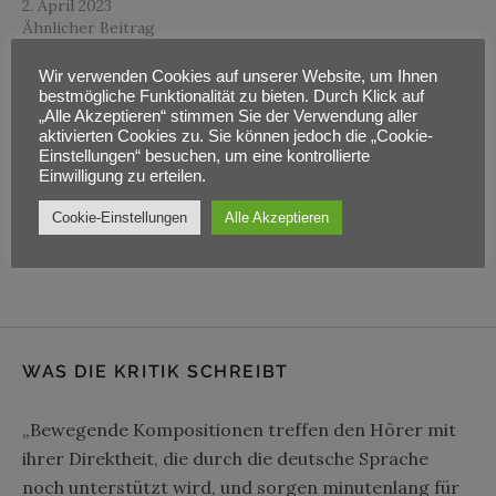
2. April 2023
Ähnlicher Beitrag
Wir verwenden Cookies auf unserer Website, um Ihnen
bestmögliche Funktionalität zu bieten. Durch Klick auf
„Alle Akzeptieren“ stimmen Sie der Verwendung aller
Adresse
aktivierten Cookies zu. Sie können jedoch die „Cookie-
Einstellungen“ besuchen, um eine kontrollierte
Einwilligung zu erteilen.
Jordanstraße 11
Cookie-Einstellungen
Alle Akzeptieren
Kassel
,
34117
WAS DIE KRITIK SCHREIBT
„Bewegende Kompositionen treffen den Hörer mit
ihrer Direktheit, die durch die deutsche Sprache
noch unterstützt wird, und sorgen minutenlang für