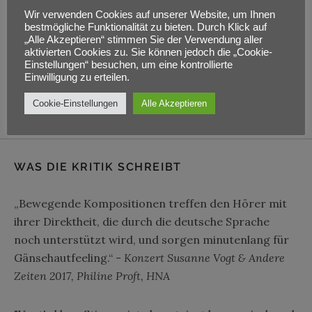
Wir verwenden Cookies auf unserer Website, um Ihnen
Adresse
bestmögliche Funktionalität zu bieten. Durch Klick auf
„Alle Akzeptieren“ stimmen Sie der Verwendung aller
Wilhelmsthaler Straße 14
aktivierten Cookies zu. Sie können jedoch die „Cookie-
Einstellungen“ besuchen, um eine kontrollierte
Espenau
,
34314
Einwilligung zu erteilen.
Cookie-Einstellungen
Alle Akzeptieren
WAS DIE KRITIK SCHREIBT
„Bewegende Kompositionen treffen den Hörer mit
ihrer Direktheit, die durch die deutsche Sprache
noch unterstützt wird, und sorgen minutenlang für
Gänsehautfeeling.“ -
Konzert Susanne Vogt & Andere
Zeiten 2017, Philine Proft, HNA