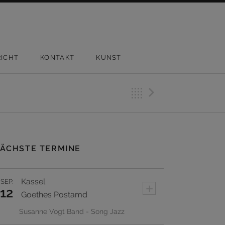
ICHT
KONTAKT
KUNST
Back
Next Bei
ÄCHSTE TERMINE
Kassel
SEP.
+
12
Goethes Postamd
Susanne Vogt Band - Song Jazz