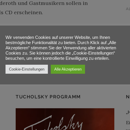
nderoth und Gastmusikern sollen in
A
ls CD erscheinen.
Wir verwenden Cookies auf unserer Website, um Ihnen
bestmögliche Funktionalität zu bieten. Durch Klick auf „Alle
Akzeptieren“ stimmen Sie der Verwendung aller aktivierten
Cookies zu. Sie können jedoch die „Cookie-Einstellungen“
besuchen, um eine kontrollierte Einwilligung zu erteilen.
Cookie-Einstellungen
Alle Akzeptieren
TUCHOLSKY PROGRAMM
N
„
E