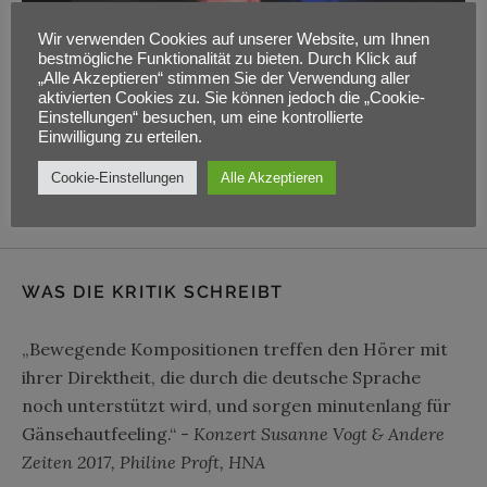
Wir verwenden Cookies auf unserer Website, um Ihnen
bestmögliche Funktionalität zu bieten. Durch Klick auf
„Alle Akzeptieren“ stimmen Sie der Verwendung aller
aktivierten Cookies zu. Sie können jedoch die „Cookie-
Einstellungen“ besuchen, um eine kontrollierte
Einwilligung zu erteilen.
Edith and the Kingpin – S. Vogt Band
Cookie-Einstellungen
Alle Akzeptieren
WAS DIE KRITIK SCHREIBT
„Bewegende Kompositionen treffen den Hörer mit
ihrer Direktheit, die durch die deutsche Sprache
noch unterstützt wird, und sorgen minutenlang für
Gänsehautfeeling.“ -
Konzert Susanne Vogt & Andere
Zeiten 2017, Philine Proft, HNA